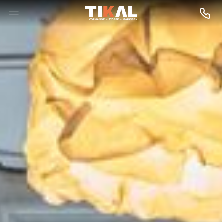
--

