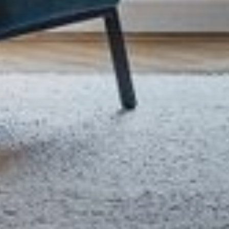
--
--