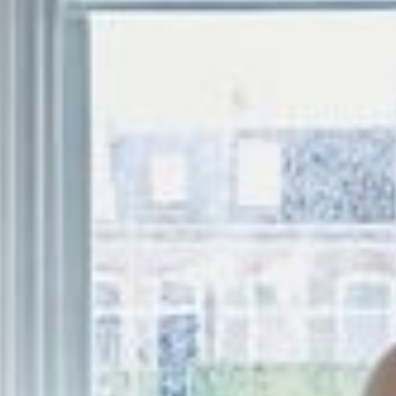
--
--