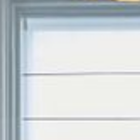
--
--