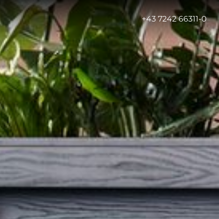
-
+43 7242 66311-0