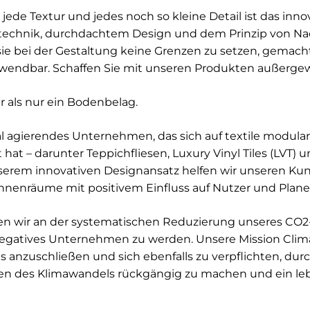
 jede Textur und jedes noch so kleine Detail ist das inn
echnik, durchdachtem Design und dem Prinzip von Nach
asie bei der Gestaltung keine Grenzen zu setzen, gemach
erwendbar. Schaffen Sie mit unseren Produkten außerg
als nur ein Bodenbelag.
obal agierendes Unternehmen, das sich auf textile modula
 hat – darunter Teppichfliesen, Luxury Vinyl Tiles (LVT) 
erem innovativen Designansatz helfen wir unseren Kun
nenräume mit positivem Einfluss auf Nutzer und Planet
iten wir an der systematischen Reduzierung unseres CO2
-negatives Unternehmen zu werden. Unsere Mission Clim
s anzuschließen und sich ebenfalls zu verpflichten, dur
en des Klimawandels rückgängig zu machen und ein le