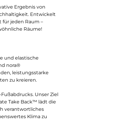
ovative Ergebnis von
haltigkeit. Entwickelt
t für jeden Raum –
ewöhnliche Räume!
re und elastische
und nora®
den, leistungsstarke
en zu kreieren.
-Fußabdrucks. Unser Ziel
ate Take Back™ lädt die
ch verantwortliches
benswertes Klima zu