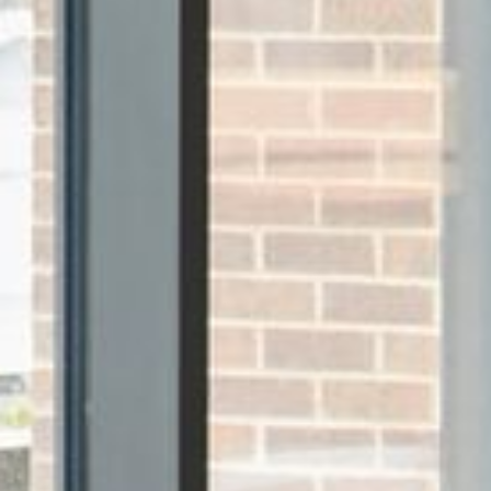
--
--