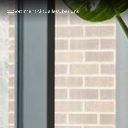
--

Sortiment
Aktuelles
Über uns