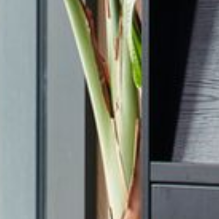
---
---