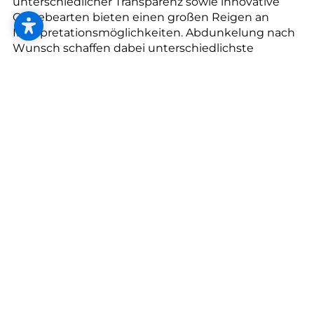
unterschiedlicher Transparenz sowie innovative
Gewebearten bieten einen großen Reigen an
Interpretationsmöglichkeiten. Abdunkelung nach
Wunsch schaffen dabei unterschiedlichste
Lichtdurchlässigkeitsvariationen von durchsichtig
bis blickdicht. Spezialgewebe unterstreichen
durch ihre Oberflächenstruktur vor allem im
Objektbereich ein stylishes Flair. Elektrisch
Antriebe und automatische Steuerungen
begeistern Hightech-Freaks.
Das Rollo spielt bereits seit vielen Generationen
eine wichtige Rolle in Sachen dekorativem
Sonnenschutz. Es hält neugierige Blicke genauso
draußen wie zu viel Licht und Sonneneinstrahlung.
Früher hauptsächlich in braun, beige oder grau
erhältlich, bewegen wir uns mittlerweile nahezu
durch das ganze Regenbogenspektrum. Dezente
unifarbene Modelle halten sich im Hintergrund,
während auffällige und innovative Farben, Muster