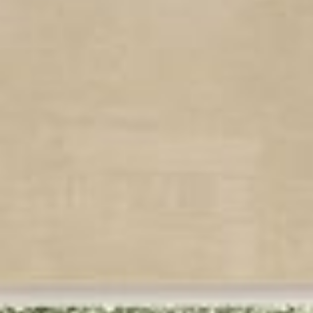
--
--