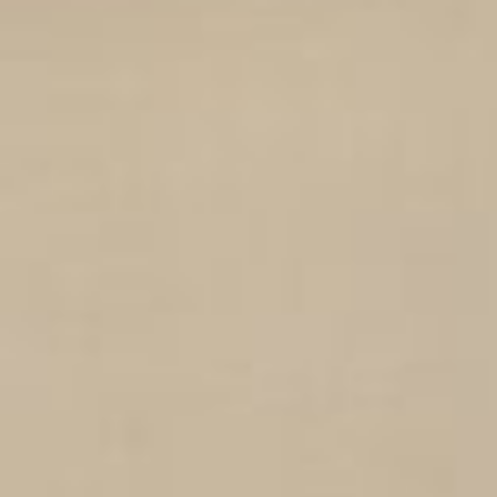
--
--